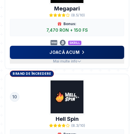
BINE DE ȘTIUT
Megapari
Limited payment methods
(8.5/10)
Bonus:
7,470 RON + 150 FS
SKRILL
JOACĂ ACUM
Mai multe info
BRAND DE ÎNCREDERE
DE CE NE PLACE
RTP: 96%
Min Deposit: 10 RON
Payout speed: Under 1 hour
10
Casino Games: 6000+
BINE DE ȘTIUT
Hell Spin
Support not always 24/7
(8.3/10)