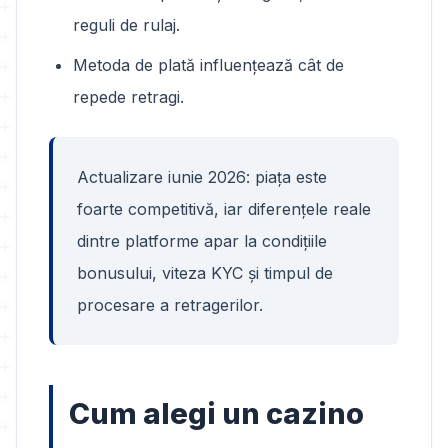
reguli de rulaj.
Metoda de plată influențează cât de
repede retragi.
Actualizare iunie 2026: piața este
foarte competitivă, iar diferențele reale
dintre platforme apar la condițiile
bonusului, viteza KYC și timpul de
procesare a retragerilor.
Cum alegi un cazino