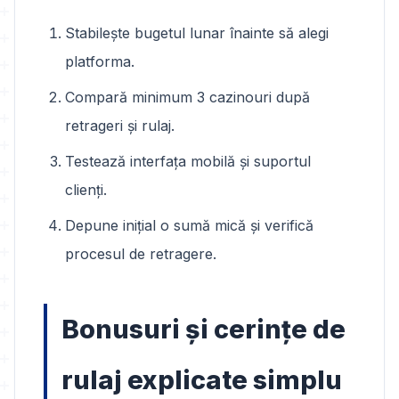
Stabilește bugetul lunar înainte să alegi
platforma.
Compară minimum 3 cazinouri după
retrageri și rulaj.
Testează interfața mobilă și suportul
clienți.
Depune inițial o sumă mică și verifică
procesul de retragere.
Bonusuri și cerințe de
rulaj explicate simplu