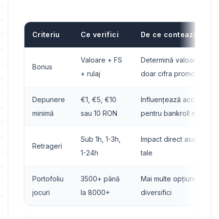
Criteriu
Ce verifici
De ce contează
Valoare + FS
Determină valoarea real
Bonus
+ rulaj
doar cifra promoțională
Depunere
€1, €5, €10
Influențează accesibilit
minimă
sau 10 RON
pentru bankroll mic
Sub 1h, 1-3h,
Impact direct asupra lichi
Retrageri
1-24h
tale
Portofoliu
3500+ până
Mai multe opțiuni când v
jocuri
la 8000+
diversifici