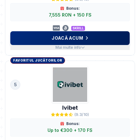
Bonus:
7,555 RON + 150 FS
SKRILL
JOACĂ ACUM
Mai multe info
FAVORITUL JUCĂTORILOR
DE CE NE PLACE
RTP: 96%
Min Deposit: 10 RON
Payout speed: Up to 24 hours
5
Casino Games: 5500+
BINE DE ȘTIUT
Ivibet
Higher wagering requirements
(9.3/10)
Bonus:
Up to €300 + 170 FS