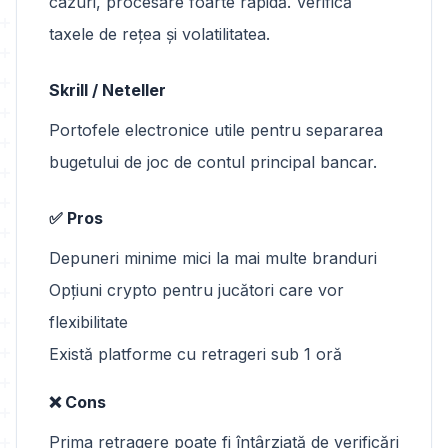
cazuri, procesare foarte rapidă. Verifică
taxele de rețea și volatilitatea.
Skrill / Neteller
Portofele electronice utile pentru separarea
bugetului de joc de contul principal bancar.
✅ Pros
Depuneri minime mici la mai multe branduri
Opțiuni crypto pentru jucători care vor
flexibilitate
Există platforme cu retrageri sub 1 oră
❌ Cons
Prima retragere poate fi întârziată de verificări