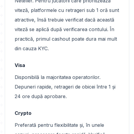
Neteller. Pentru jucătorii care prioritizează
viteză, platformele cu retrageri sub 1 oră sunt
atractive, însă trebuie verificat dacă această
viteză se aplică după verificarea contului. În
practică, primul cashout poate dura mai mult
din cauza KYC.
Visa
Disponibilă la majoritatea operatorilor.
Depuneri rapide, retrageri de obicei între 1 și
24 ore după aprobare.
Crypto
Preferată pentru flexibilitate și, în unele