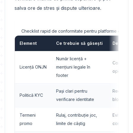
salva ore de stres și dispute ulterioare.
Checklist rapid de conformitate pentru platforme de barb
Element
Ce trebuie să găsești
De ce co
Număr licență +
Confirmă l
Licență ONJN
mențiuni legale în
operării î
footer
Pași clari pentru
Reduce ri
Politică KYC
verificare identitate
blocare la
Termeni
Rulaj, contribuție joc,
Eviți surpr
promo
limite de câștig
conversia