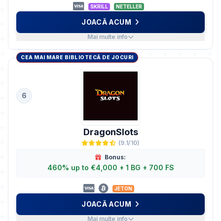
SKRILL
NETELLER
JOACĂ ACUM
Mai multe info
CEA MAI MARE BIBLIOTECĂ DE JOCURI
DE CE NE PLACE
RTP: 97%
Min Deposit: €5
Payout speed: 1-3 hours
6
Casino Games: 4000+
BINE DE ȘTIUT
DragonSlots
Limited crypto options
(9.1/10)
Bonus:
460% up to €4,000 + 1 BG + 700 FS
JETON
JOACĂ ACUM
Mai multe info