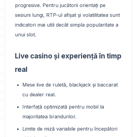
progresive. Pentru jucătorii orientați pe
sesiuni lungi, RTP-ul afișat și volatilitatea sunt
indicatori mai utili decât simpla popularitate a
unui slot.
Live casino și experiență în timp
real
Mese live de ruletă, blackjack și baccarat
cu dealer real.
Interfață optimizată pentru mobil la
majoritatea brandurilor.
Limite de miză variabile pentru începători