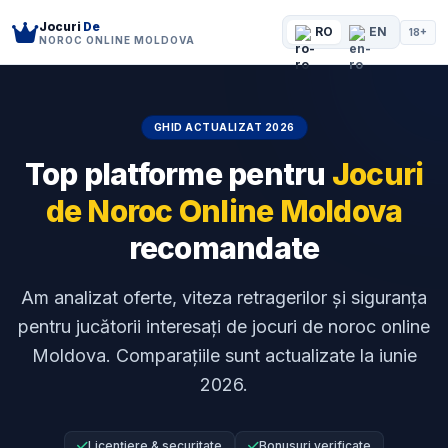
Jocuri
De
RO
EN
18+
NOROC ONLINE MOLDOVA
GHID ACTUALIZAT 2026
Top platforme pentru
Jocuri
de Noroc Online Moldova
recomandate
Am analizat oferte, viteza retragerilor și siguranța
pentru jucătorii interesați de
jocuri de noroc online
Moldova
. Comparațiile sunt actualizate la iunie
2026.
Licențiere & securitate
Bonusuri verificate