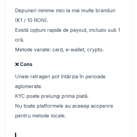
Depuneri minime mici la mai multe branduri
(€1 / 10 RON).
Există opțiuni rapide de payout, inclusiv sub 1
oră.
Metode variate: card, e-wallet, crypto.
❌ Cons
Unele retrageri pot întârzia în perioade
aglomerate.
KYC poate prelungi prima plată.
Nu toate platformele au aceeași acoperire
pentru metode locale.