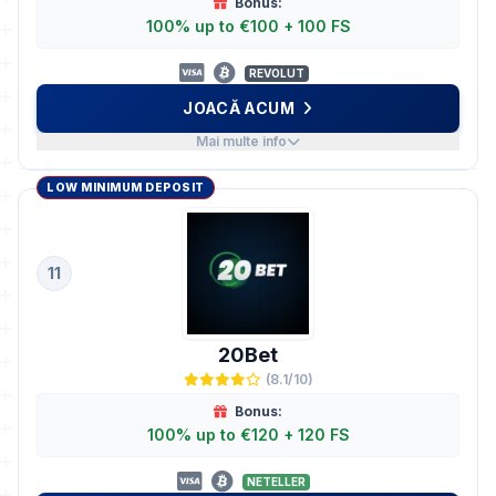
Bonus:
100% up to €100 + 100 FS
REVOLUT
JOACĂ ACUM
Mai multe info
LOW MINIMUM DEPOSIT
DE CE NE PLACE
RTP: 97%
Min Deposit: €5
Payout speed: 1-3 hours
11
Casino Games: 3500+
BINE DE ȘTIUT
20Bet
Smaller welcome bonus
(8.1/10)
Bonus:
100% up to €120 + 120 FS
NETELLER