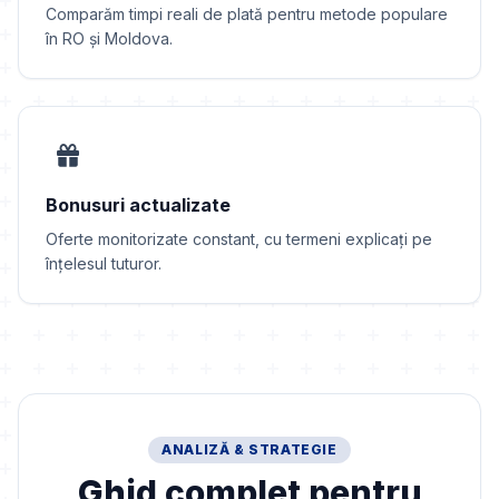
Comparăm timpi reali de plată pentru metode populare
în RO și Moldova.
Bonusuri actualizate
Oferte monitorizate constant, cu termeni explicați pe
înțelesul tuturor.
ANALIZĂ & STRATEGIE
Ghid complet pentru