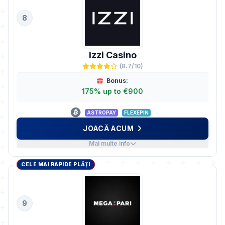
Min Deposit: €1
Payout speed: Under 1 hour
8
Casino Games: 7000+
BINE DE ȘTIUT
Izzi Casino
Interface can feel cluttered
(8.7/10)
Bonus:
175% up to €900
ASTROPAY
FLEXEPIN
JOACĂ ACUM
Mai multe info
CELE MAI RAPIDE PLĂȚI
DE CE NE PLACE
RTP: 96%
Min Deposit: €5
Payout speed: 1-24 hours
9
Casino Games: 4500+