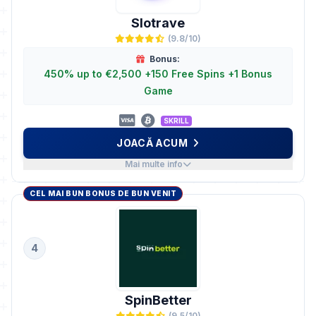
BINE DE ȘTIUT
Slotrave
Fewer ongoing promotions
(9.8/10)
Bonus:
450% up to €2,500 +150 Free Spins +1 Bonus
Game
SKRILL
JOACĂ ACUM
Mai multe info
CEL MAI BUN BONUS DE BUN VENIT
DE CE NE PLACE
RTP: 97%
Min Deposit: €10
Payout speed: 1-3 hours
4
Casino Games: 7000+
BINE DE ȘTIUT
SpinBetter
Wagering: Bonus x40
(9.5/10)