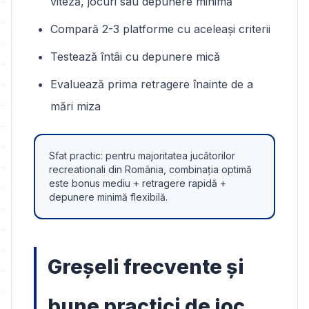
viteză, jocuri sau depunere minimă
Compară 2-3 platforme cu aceleași criterii
Testează întâi cu depunere mică
Evaluează prima retragere înainte de a
mări miza
Sfat practic: pentru majoritatea jucătorilor
recreationali din România, combinația optimă
este bonus mediu + retragere rapidă +
depunere minimă flexibilă.
Greșeli frecvente și
bune practici de joc