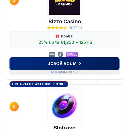
2
Casino Games: 5000+
BINE DE ȘTIUT
Bizzo Casino
Complex bonus terms
(9.7/10)
Bonus:
125% up to €1,250 + 125 FS
SKRILL
JOACĂ ACUM
Mai multe info
HIGH-VALUE WELCOME BONUS
DE CE NE PLACE
RTP: 96%
Min Deposit: €10
Payout speed: Instant
3
Casino Games: 6000+
BINE DE ȘTIUT
Slotrave
Fewer ongoing promotions