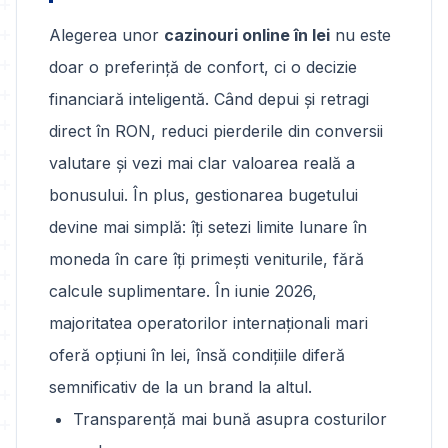
Alegerea unor
cazinouri online în lei
nu este
doar o preferință de confort, ci o decizie
financiară inteligentă. Când depui și retragi
direct în RON, reduci pierderile din conversii
valutare și vezi mai clar valoarea reală a
bonusului. În plus, gestionarea bugetului
devine mai simplă: îți setezi limite lunare în
moneda în care îți primești veniturile, fără
calcule suplimentare. În iunie 2026,
majoritatea operatorilor internaționali mari
oferă opțiuni în lei, însă condițiile diferă
semnificativ de la un brand la altul.
Transparență mai bună asupra costurilor