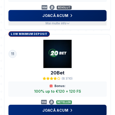
REVOLUT
JOACĂ ACUM
Mai multe info
LOW MINIMUM DEPOSIT
DE CE NE PLACE
RTP: 97%
Min Deposit: €5
Payout speed: 1-3 hours
11
Casino Games: 3500+
BINE DE ȘTIUT
20Bet
Smaller welcome bonus
(8.1/10)
Bonus:
100% up to €120 + 120 FS
NETELLER
JOACĂ ACUM