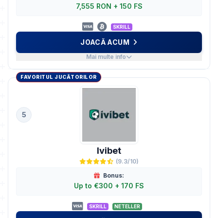
7,555 RON + 150 FS
SKRILL
JOACĂ ACUM
Mai multe info
FAVORITUL JUCĂTORILOR
DE CE NE PLACE
RTP: 96%
Min Deposit: 10 RON
Payout speed: Up to 24 hours
5
Casino Games: 5500+
BINE DE ȘTIUT
Ivibet
Higher wagering requirements
(9.3/10)
Bonus:
Up to €300 + 170 FS
SKRILL
NETELLER