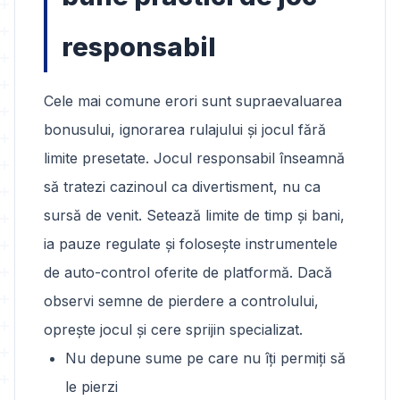
responsabil
Cele mai comune erori sunt supraevaluarea
bonusului, ignorarea rulajului și jocul fără
limite presetate. Jocul responsabil înseamnă
să tratezi cazinoul ca divertisment, nu ca
sursă de venit. Setează limite de timp și bani,
ia pauze regulate și folosește instrumentele
de auto-control oferite de platformă. Dacă
observi semne de pierdere a controlului,
oprește jocul și cere sprijin specializat.
Nu depune sume pe care nu îți permiți să
le pierzi