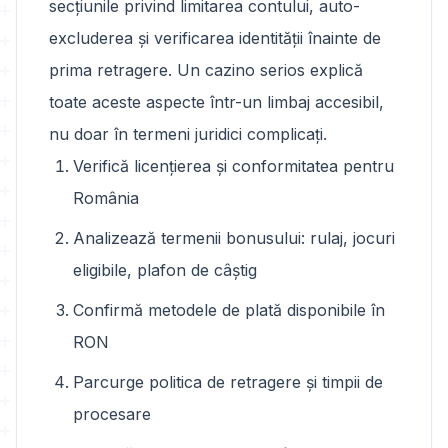
secțiunile privind limitarea contului, auto-
excluderea și verificarea identității înainte de
prima retragere. Un cazino serios explică
toate aceste aspecte într-un limbaj accesibil,
nu doar în termeni juridici complicați.
Verifică licențierea și conformitatea pentru
România
Analizează termenii bonusului: rulaj, jocuri
eligibile, plafon de câștig
Confirmă metodele de plată disponibile în
RON
Parcurge politica de retragere și timpii de
procesare