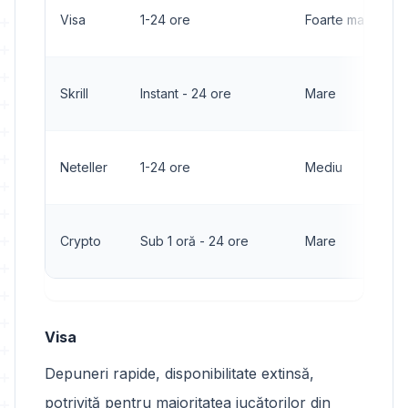
Visa
1-24 ore
Foarte mare
Skrill
Instant - 24 ore
Mare
Neteller
1-24 ore
Mediu
Crypto
Sub 1 oră - 24 ore
Mare
Visa
Depuneri rapide, disponibilitate extinsă,
potrivită pentru majoritatea jucătorilor din