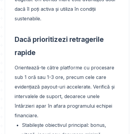
dacă îl poți activa și utiliza în condiții
sustenabile.
Dacă prioritizezi retragerile
rapide
Orientează-te către platforme cu procesare
sub 1 oră sau 1-3 ore, precum cele care
evidențiază payout-uri accelerate. Verifică și
intervalele de suport, deoarece unele
întârzieri apar în afara programului echipei
financiare.
Stabilește obiectivul principal: bonus,