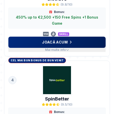
(9.8/10)
Bonus:
450% up to €2,500 +150 Free Spins +1 Bonus
Game
SKRILL
JOACĂ ACUM
Mai multe info
CEL MAI BUN BONUS DE BUN VENIT
DE CE NE PLACE
RTP: 97%
Min Deposit: €10
Payout speed: 1-3 hours
4
Casino Games: 7000+
BINE DE ȘTIUT
SpinBetter
Wagering: Bonus x40
(9.5/10)
Bonus: