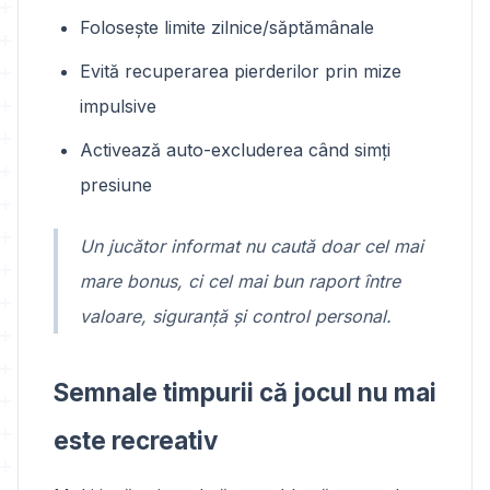
Folosește limite zilnice/săptămânale
Evită recuperarea pierderilor prin mize
impulsive
Activează auto-excluderea când simți
presiune
Un jucător informat nu caută doar cel mai
mare bonus, ci cel mai bun raport între
valoare, siguranță și control personal.
Semnale timpurii că jocul nu mai
este recreativ