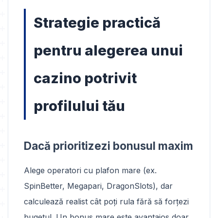
Strategie practică
pentru alegerea unui
cazino potrivit
profilului tău
Dacă prioritizezi bonusul maxim
Alege operatori cu plafon mare (ex.
SpinBetter, Megapari, DragonSlots), dar
calculează realist cât poți rula fără să forțezi
bugetul. Un bonus mare este avantajos doar