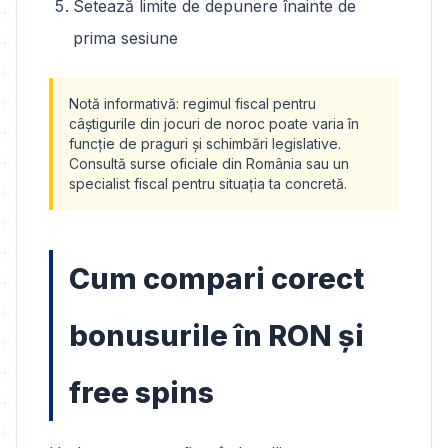
Setează limite de depunere înainte de
prima sesiune
Notă informativă: regimul fiscal pentru
câștigurile din jocuri de noroc poate varia în
funcție de praguri și schimbări legislative.
Consultă surse oficiale din România sau un
specialist fiscal pentru situația ta concretă.
Cum compari corect
bonusurile în RON și
free spins